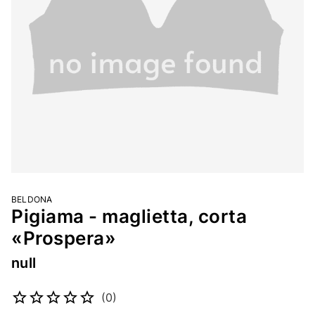
BELDONA
Pigiama - maglietta, corta
«Prospera»
null
Codice articolo
2344157699
(0)