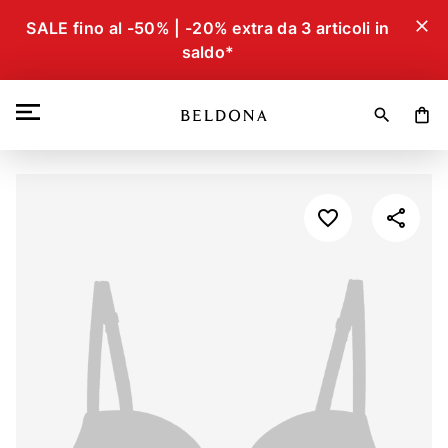
close
SALE fino al -50% | -20% extra da 3 articoli in
saldo*
search
shopping_bag