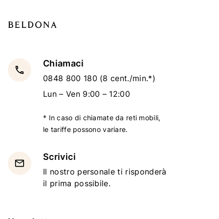
Chiamaci
local_phone
0848 800 180
(8 cent./min.*)
Lun – Ven 9:00 – 12:00
* In caso di chiamate da reti mobili,
le tariffe possono variare.
Scrivici
email
Il nostro personale ti risponderà
il prima possibile.