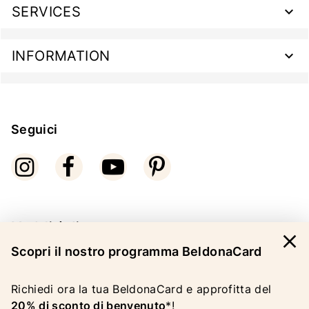
SERVICES
INFORMATION
Seguici
Modalità di pagamento
close
Scopri il nostro programma BeldonaCard
Richiedi ora la tua BeldonaCard e approfitta del
20% di sconto di benvenuto
*!