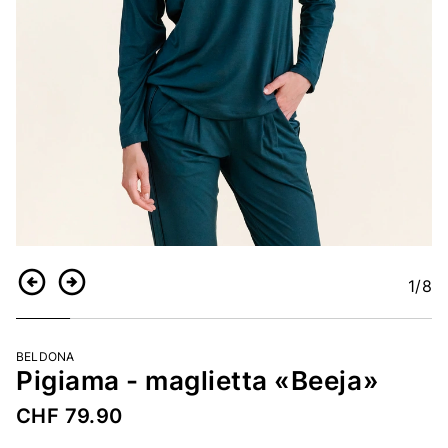
1
/8
Indietro
Continua
BELDONA
Pigiama - maglietta «Beeja»
CHF 79.90
Codice articolo
2253980163