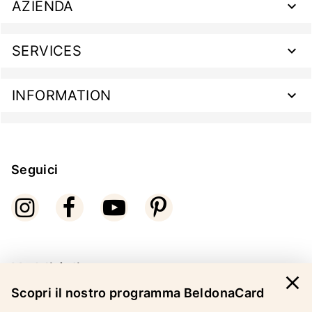
AZIENDA
SERVICES
INFORMATION
Seguici
Modalità di pagamento
close
Scopri il nostro programma BeldonaCard