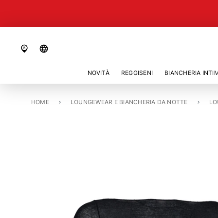
language
NOVITÀ
REGGISENI
BIANCHERIA INTI
HOME
MAGLIA A MANICA LUNGA «CASHMERE SENSATION»
LOUNGEWEAR E BIANCHERIA DA NOTTE
LO