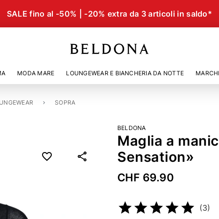
SALE fino al -50% | -20% extra da 3 articoli in saldo*
MA
MODA MARE
LOUNGEWEAR E BIANCHERIA DA NOTTE
MARCH
UNGEWEAR
SOPRA
BELDONA
Maglia a mani
Sensation»
CHF 69.90
Codice articolo
23623767
(3)