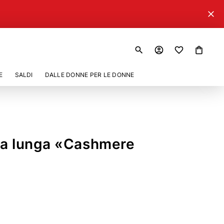
close
search
account_circle
shopping_bag
E
SALDI
DALLE DONNE PER LE DONNE
ca lunga «Cashmere
07