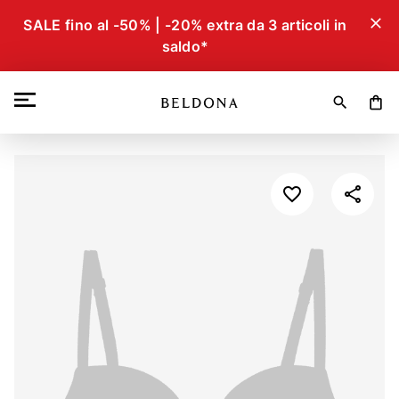
close
SALE fino al -50% | -20% extra da 3 articoli in
saldo*
search
shopping_bag