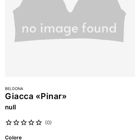
BELDONA
Giacca «Pinar»
null
Codice articolo
2245263875
(0)
Colore