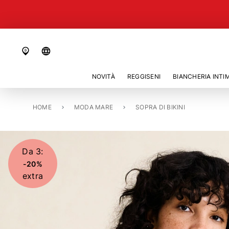
language
NOVITÀ
REGGISENI
BIANCHERIA INTI
HOME
TOP DI BIKINI SENZA FERRETTO IMBOTTITO «ALICE»
MODA MARE
SOPRA DI BIKINI
Da 3:
-20%
extra