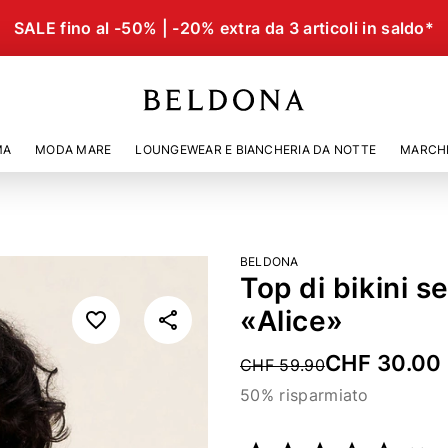
SALE fino al -50% | -20% extra da 3 articoli in saldo*
MA
MODA MARE
LOUNGEWEAR E BIANCHERIA DA NOTTE
MARCH
BELDONA
Top di bikini s
«Alice»
CHF 30.00
Price reduced from
CHF 59.90
50% risparmiato
Codice articolo
22165591