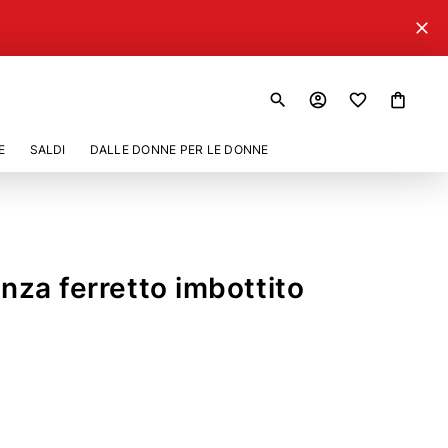
close
search
account_circle
shopping_bag
E
SALDI
DALLE DONNE PER LE DONNE
enza ferretto imbottito
07