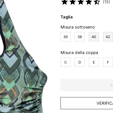
(15)
Taglia
Misura sottoseno
36
38
40
42
Misura della coppa
C
D
E
F
A
VERIFIC