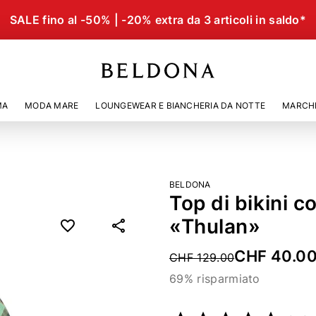
SALE fino al -50% | -20% extra da 3 articoli in saldo*
MA
MODA MARE
LOUNGEWEAR E BIANCHERIA DA NOTTE
MARCH
BELDONA
Top di bikini c
«Thulan»
CHF 40.0
Price reduced from
CHF 129.00
69% risparmiato
Codice articolo
22106608