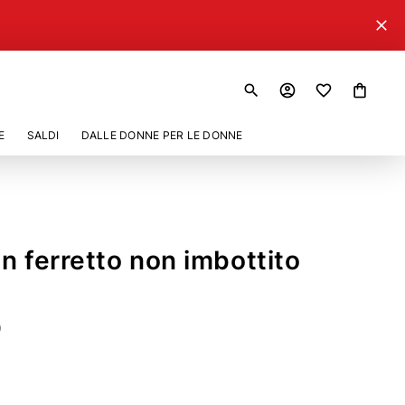
close
search
account_circle
shopping_bag
E
SALDI
DALLE DONNE PER LE DONNE
on ferretto non imbottito
0
67