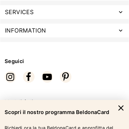
SERVICES
INFORMATION
Seguici
Modalità di pagamento
close
Scopri il nostro programma BeldonaCard
Richiedi ora la tua BeldonaCard e approfitta del