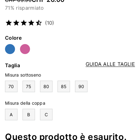
CHF 69.90
71% risparmiato
Codice articolo
2364473859
(10)
Colore
GUIDA ALLE TAGLIE
Taglia
Misura sottoseno
70
75
80
85
90
Misura della coppa
A
B
C
Questo prodotto è esaurito.