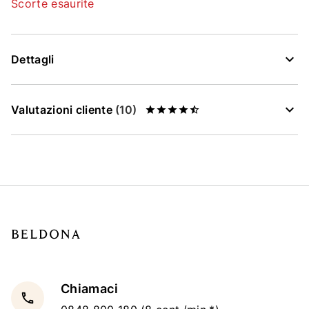
Scorte esaurite
Dettagli
Valutazioni cliente
(10)
Chiamaci
local_phone