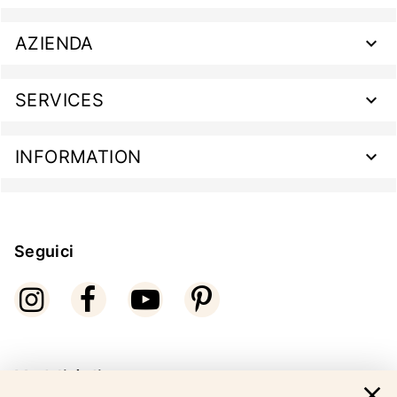
AZIENDA
SERVICES
INFORMATION
Seguici
Modalità di pagamento
close