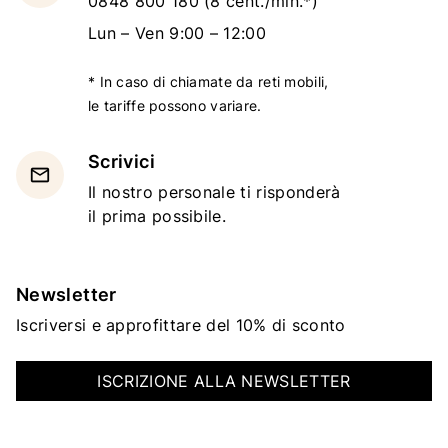
0848 800 180
(8 cent./min.*)
Lun – Ven 9:00 – 12:00
* In caso di chiamate da reti mobili,
le tariffe possono variare.
Scrivici
email
Il nostro personale ti risponderà
il prima possibile.
Newsletter
Iscriversi e approfittare del 10% di sconto
ISCRIZIONE ALLA NEWSLETTER