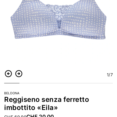
1
/7
Indietro
Continua
BELDONA
Reggiseno senza ferretto
imbottito «Eila»
CHF 20.00
Price reduced from