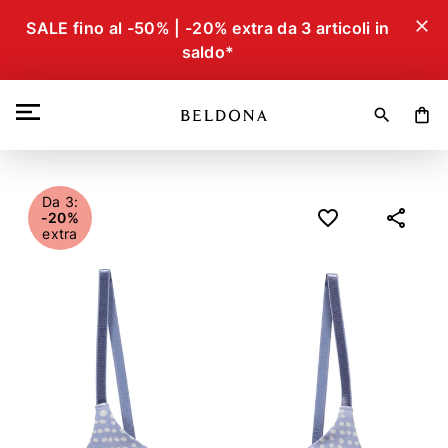
close
SALE fino al -50% | -20% extra da 3 articoli in
saldo*
search
shopping_bag
Da 3:
-20%
extra