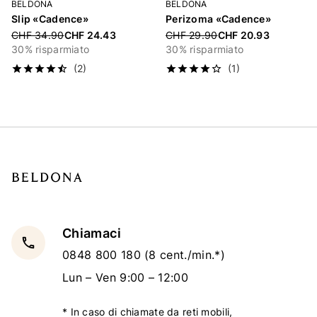
BELDONA
BELDONA
Slip «Cadence»
Perizoma «Cadence»
Price reduced from
Price reduced from
CHF 34.90
CHF 24.43
CHF 29.90
CHF 20.93
30% risparmiato
30% risparmiato
(2)
(1)
Chiamaci
local_phone
0848 800 180
(8 cent./min.*)
Lun – Ven 9:00 – 12:00
* In caso di chiamate da reti mobili,