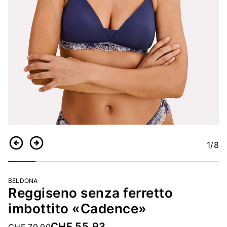
1
/8
Indietro
Continua
BELDONA
Reggiseno senza ferretto
imbottito «Cadence»
CHF 55.93
Price reduced from