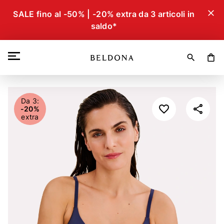
close
SALE fino al -50% | -20% extra da 3 articoli in
saldo*
search
shopping_bag
Da 3:
-20%
extra