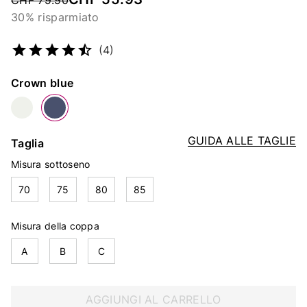
CHF 79.90
30% risparmiato
Codice articolo
5293277690
(4)
Colore
Crown blue
GUIDA ALLE TAGLIE
Taglia
Misura sottoseno
70
75
80
85
Misura della coppa
A
B
C
AGGIUNGI AL CARRELLO