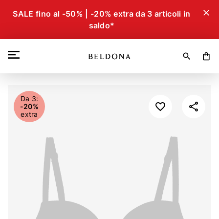
close
SALE fino al -50% | -20% extra da 3 articoli in
saldo*
search
shopping_bag
Da 3:
-20%
extra