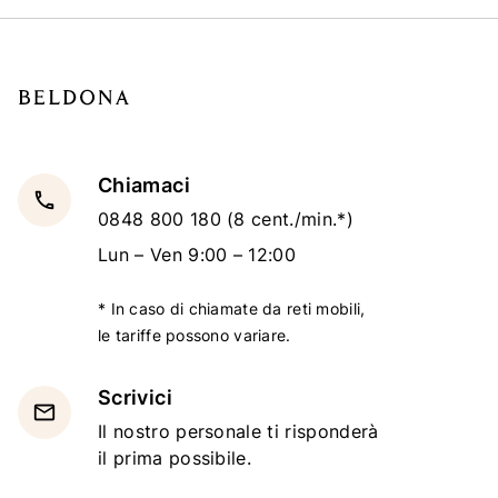
Chiamaci
local_phone
0848 800 180
(8 cent./min.*)
Lun – Ven 9:00 – 12:00
* In caso di chiamate da reti mobili,
le tariffe possono variare.
Scrivici
email
Il nostro personale ti risponderà
il prima possibile.