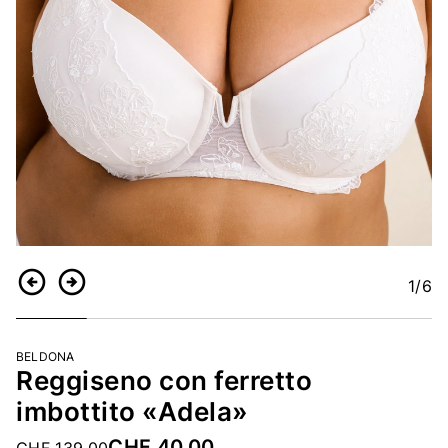
1
/6
Indietro
Continua
BELDONA
Reggiseno con ferretto
imbottito «Adela»
CHF 40.00
Price reduced from