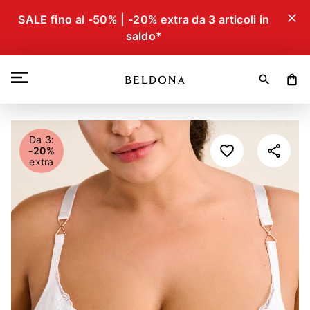
close
SALE fino al -50% | -20% extra da 3 articoli in
saldo*
search
shopping_bag
Da 3:
-20%
extra