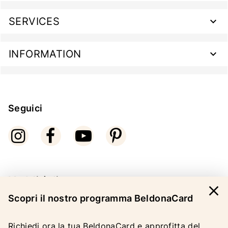
SERVICES
INFORMATION
Seguici
Modalità di pagamento
close
Scopri il nostro programma BeldonaCard
Richiedi ora la tua BeldonaCard e approfitta del