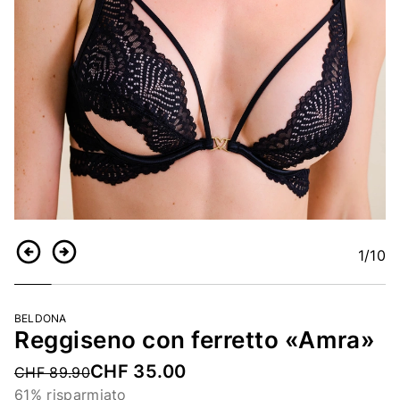
1
/10
Indietro
Continua
BELDONA
Reggiseno con ferretto «Amra»
CHF 35.00
Price reduced from
CHF 89.90
61% risparmiato