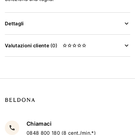
Dettagli
Valutazioni cliente
(0)
Chiamaci
local_phone
0848 800 180
(8 cent./min.*)