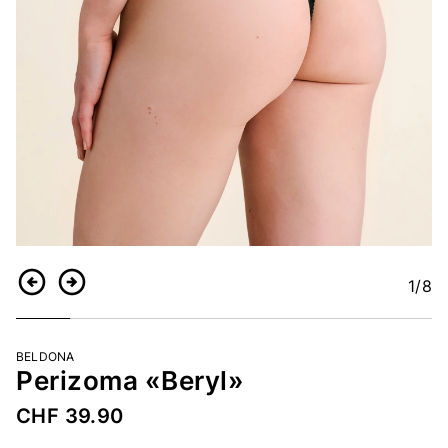
1
/8
Indietro
Continua
BELDONA
Perizoma «Beryl»
CHF 39.90
Codice articolo
2282881539