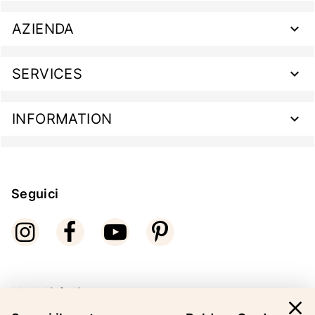
AZIENDA
SERVICES
INFORMATION
Seguici
Modalità di pagamento
close