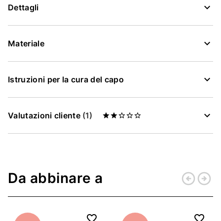
Dettagli
Materiale
Istruzioni per la cura del capo
Valutazioni cliente
(1)
Da abbinare a
arrow_circle_left
arrow_circle_right
Indietro
Conti