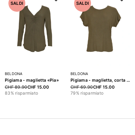
SALDI
SALDI
BELDONA
BELDONA
Pigiama - maglietta «Pia»
Pigiama - maglietta, corta «Pia»
Price reduced from
Price reduced from
CHF 89.90
CHF 15.00
CHF 69.90
CHF 15.00
83% risparmiato
79% risparmiato