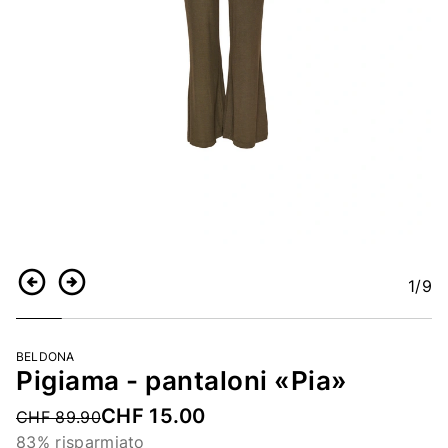
1
/9
Indietro
Continua
BELDONA
Pigiama - pantaloni «Pia»
CHF 15.00
Price reduced from
CHF 89.90
83% risparmiato