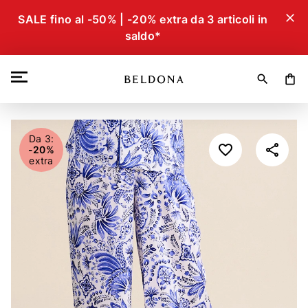
close
SALE fino al -50% | -20% extra da 3 articoli in
saldo*
search
shopping_bag
Da 3:
-20%
extra