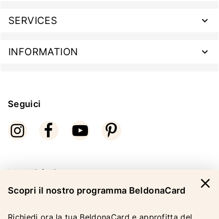
SERVICES
INFORMATION
Seguici
Modalità di pagamento
close
Scopri il nostro programma BeldonaCard
Richiedi ora la tua BeldonaCard e approfitta del