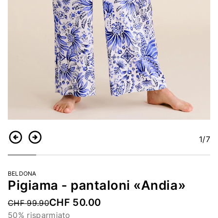
1
/7
Indietro
Continua
BELDONA
Pigiama - pantaloni «Andia»
CHF 50.00
Price reduced from
CHF 99.90
50% risparmiato