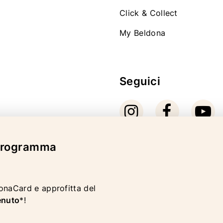
Click & Collect
My Beldona
Seguici
 programma
Modalità di pagam
donaCard e approfitta del
enuto
*!