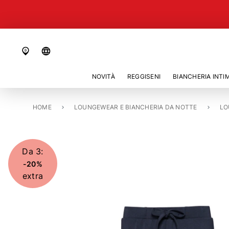
language
NOVITÀ
REGGISENI
BIANCHERIA INTI
HOME
PANTALONI «ALESSA»
LOUNGEWEAR E BIANCHERIA DA NOTTE
LO
Da 3:
-20%
extra