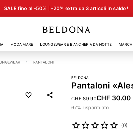
SALE fino al -50% | -20% extra da 3 articoli in saldo*
MA
MODA MARE
LOUNGEWEAR E BIANCHERIA DA NOTTE
MARCH
UNGEWEAR
PANTALONI
BELDONA
Pantaloni «Ale
CHF 30.00
Price reduced from
CHF 89.90
67% risparmiato
Codice articolo
48063452
(0)