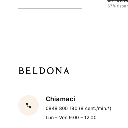
CHF 89.9
Indietro
Continua
67% rispa
Chiamaci
local_phone
0848 800 180
(8 cent./min.*)
Lun – Ven 9:00 – 12:00