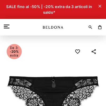
close
SALE fino al -50% | -20% extra da 3 articoli in
saldo*
search
shopping_bag
Da 3:
-20%
extra