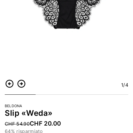
1
/4
Indietro
Continua
BELDONA
Slip «Weda»
CHF 20.00
Price reduced from
CHF 54.90
64% risparmiato