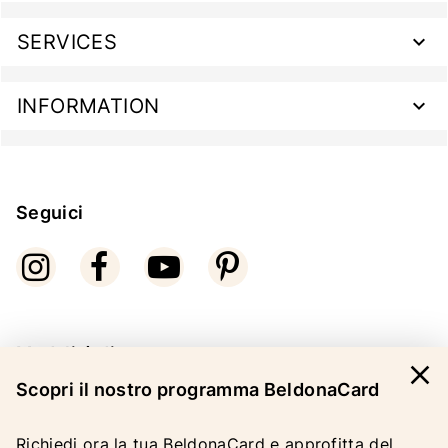
SERVICES
INFORMATION
Seguici
Modalità di pagamento
close
Scopri il nostro programma BeldonaCard
Richiedi ora la tua BeldonaCard e approfitta del