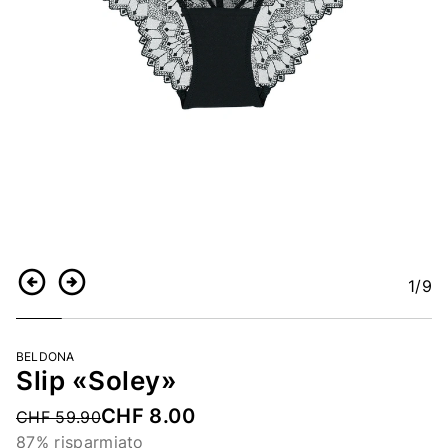
1
/9
Indietro
Continua
BELDONA
Slip «Soley»
CHF 8.00
Price reduced from
CHF 59.90
87% risparmiato