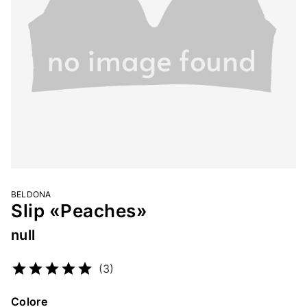
BELDONA
Slip «Peaches»
null
Codice articolo
2302149123
(3)
Colore