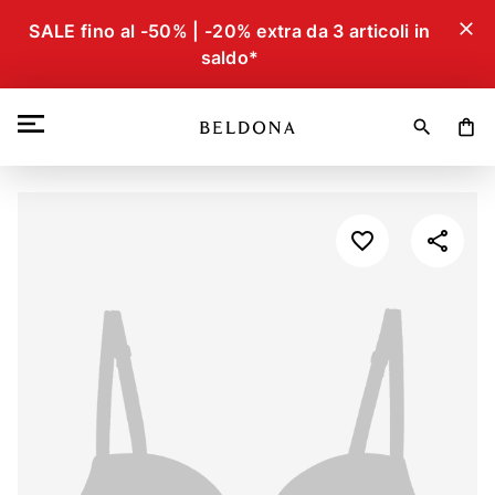
close
SALE fino al -50% | -20% extra da 3 articoli in
saldo*
search
shopping_bag