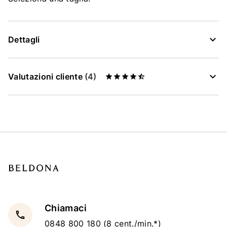
Dettagli
Valutazioni cliente
(4)
Chiamaci
local_phone
0848 800 180
(8 cent./min.*)