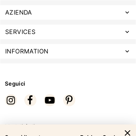
AZIENDA
SERVICES
INFORMATION
Seguici
Modalità di pagamento
close