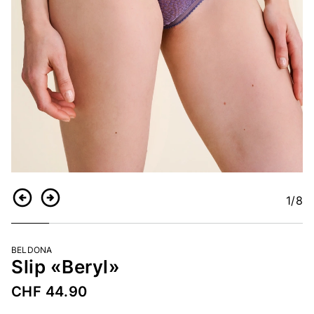
1
/8
Indietro
Continua
BELDONA
Slip «Beryl»
CHF 44.90
Codice articolo
2282947075