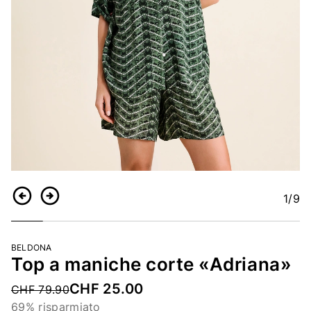
1
/9
Indietro
Continua
BELDONA
Top a maniche corte «Adriana»
CHF 25.00
Price reduced from
CHF 79.90
69% risparmiato