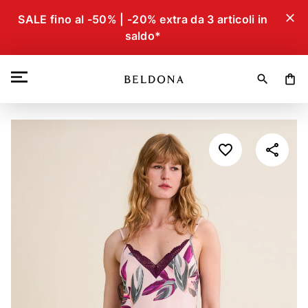
close
SALE fino al -50% | -20% extra da 3 articoli in
saldo*
search
shopping_bag