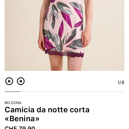
1
/8
Indietro
Continua
BELDONA
Camicia da notte corta
«Benina»
CHF 79.90