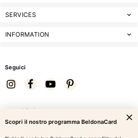
SERVICES
INFORMATION
Seguici
Modalità di pagamento
close
Scopri il nostro programma BeldonaCard