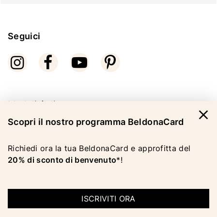
Seguici
Modalità di pagamento
close
Scopri il nostro programma BeldonaCard
Richiedi ora la tua BeldonaCard e approfitta del
20% di sconto di benvenuto
*!
COPYRIGHT 2026 BELDONA AG
INFORMAZIONI LEGALI
ISCRIVITI ORA
|
CG
|
PROTEZIONE DEI DATI