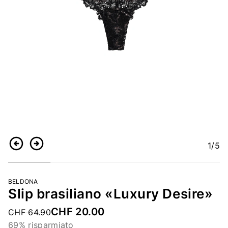
1
/5
Indietro
Continua
BELDONA
Slip brasiliano «Luxury Desire»
CHF 20.00
Price reduced from
CHF 64.90
69% risparmiato