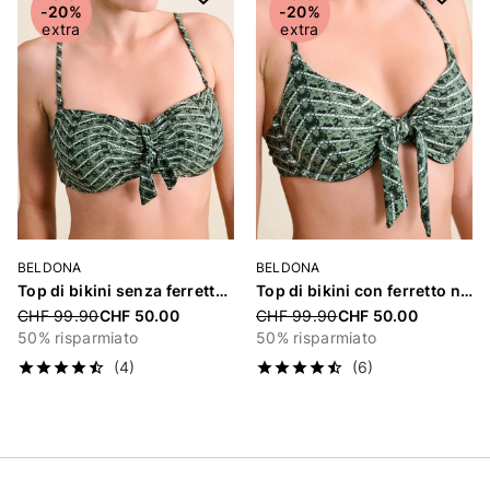
-20%
-20%
extra
extra
BELDONA
BELDONA
Top di bikini senza ferretto imbottito «Adriana»
Top di bikini con ferretto non imbottito «Adriana»
Price reduced from
Price reduced from
CHF 99.90
CHF 50.00
CHF 99.90
CHF 50.00
50% risparmiato
50% risparmiato
(4)
(6)