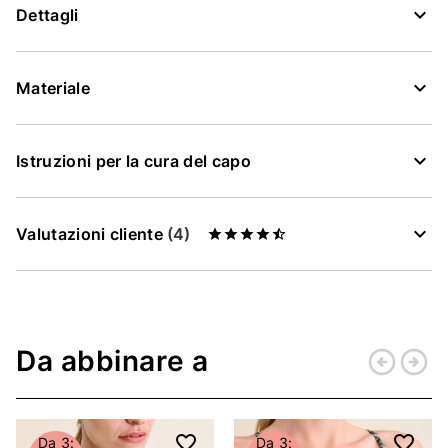
Dettagli
Materiale
Istruzioni per la cura del capo
Valutazioni cliente
(4)
Da abbinare a
arrow_circle_left
arrow_circle_right
Indietro
Conti
Da 3:
Da 3: