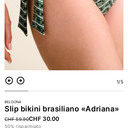
1
/5
Indietro
Continua
BELDONA
Slip bikini brasiliano «Adriana»
CHF 30.00
Price reduced from
CHF 59.90
50% risparmiato