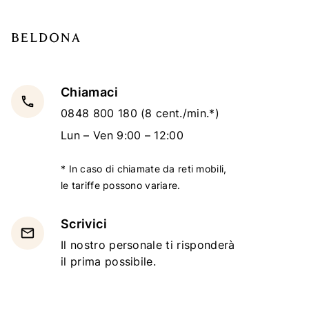
Chiamaci
local_phone
0848 800 180
(8 cent./min.*)
Lun – Ven 9:00 – 12:00
* In caso di chiamate da reti mobili,
le tariffe possono variare.
Scrivici
email
Il nostro personale ti risponderà
il prima possibile.