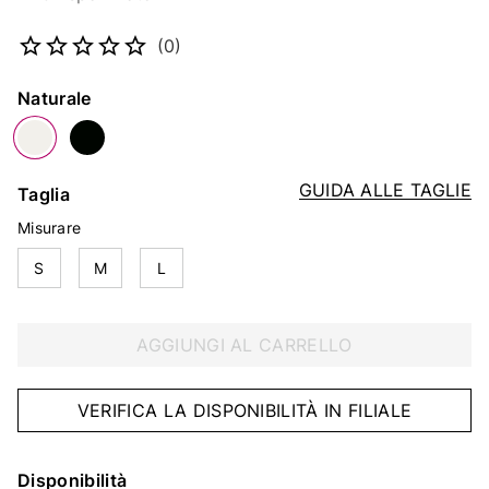
Codice articolo
4675928570
(0)
Colore
Naturale
GUIDA ALLE TAGLIE
Taglia
Misurare
S
M
L
AGGIUNGI AL CARRELLO
VERIFICA LA DISPONIBILITÀ IN FILIALE
Disponibilità