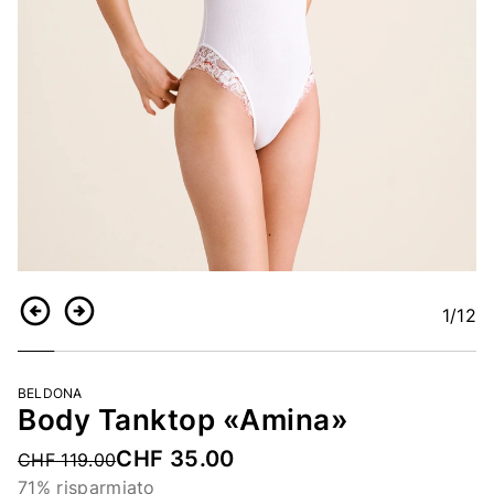
1
/12
Indietro
Continua
BELDONA
Body Tanktop «Amina»
CHF 35.00
Price reduced from
CHF 119.00
71% risparmiato