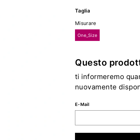
Taglia
Misurare
One_Size
Questo prodott
ti informeremo qua
nuovamente disponi
E-Mail