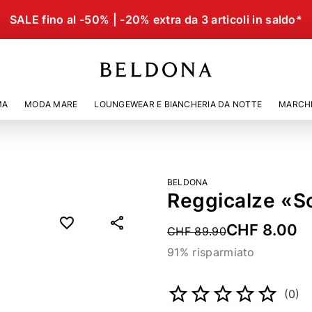
SALE fino al -50% | -20% extra da 3 articoli in saldo*
MA
MODA MARE
LOUNGEWEAR E BIANCHERIA DA NOTTE
MARCH
BELDONA
Reggicalze «S
CHF 8.00
Price reduced from
CHF 89.90
91% risparmiato
Codice articolo
191230121
(0)