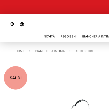
language
NOVITÀ
REGGISENI
BIANCHERIA INTI
HOME
REGGICALZE «SOLEY»
BIANCHERIA INTIMA
ACCESSORI
SALDI