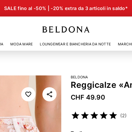
SALE fino al -50% | -20% extra da 3 articoli in saldo*
MA
MODA MARE
LOUNGEWEAR E BIANCHERIA DA NOTTE
MARCH
BELDONA
Reggicalze «A
CHF 49.90
Codice articolo
4756079
(2)