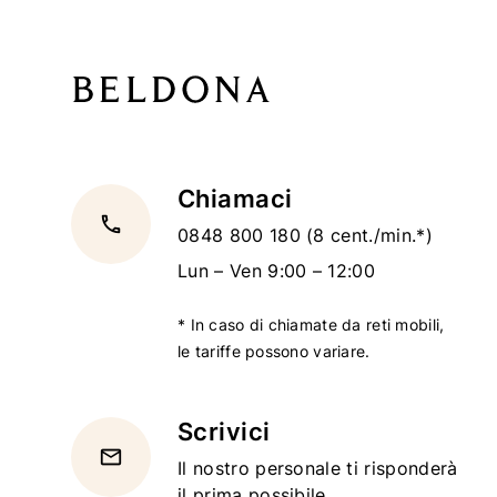
Chiamaci
local_phone
0848 800 180
(8 cent./min.*)
Lun – Ven 9:00 – 12:00
* In caso di chiamate da reti mobili,
le tariffe possono variare.
Scrivici
email
Il nostro personale ti risponderà
il prima possibile.