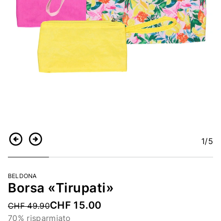
1
/5
Indietro
Continua
BELDONA
Borsa «Tirupati»
CHF 15.00
Price reduced from
CHF 49.90
70% risparmiato