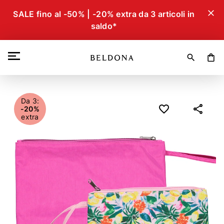
close
SALE fino al -50% | -20% extra da 3 articoli in
saldo*
search
shopping_bag
Da 3:
-20%
extra