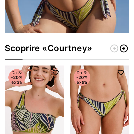
Scoprire «Courtney»
arrow_circle_left
arrow_circle_right
Indietro
Conti
Da 3:
Da 3:
-20%
-20%
extra
extra