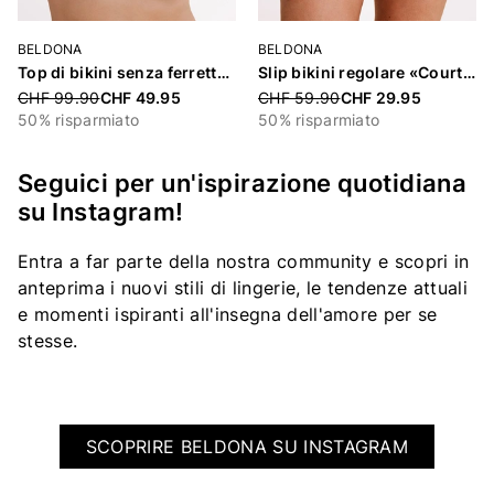
BELDONA
BELDONA
Top di bikini senza ferretto imbottito «Courtney»
Slip bikini regolare «Courtney»
Price reduced from
CHF 99.90
CHF 49.95
Price reduced from
CHF 59.90
CHF 29.95
50% risparmiato
50% risparmiato
Seguici per un'ispirazione quotidiana
su Instagram!
Entra a far parte della nostra community e scopri in
anteprima i nuovi stili di lingerie, le tendenze attuali
e momenti ispiranti all'insegna dell'amore per se
stesse.
SCOPRIRE BELDONA SU INSTAGRAM