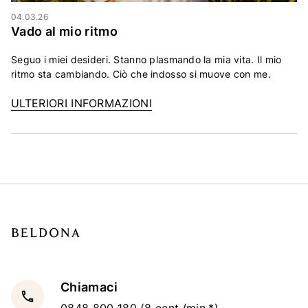
04.03.26
Vado al mio ritmo
Seguo i miei desideri. Stanno plasmando la mia vita. Il mio
ritmo sta cambiando. Ciò che indosso si muove con me.
ULTERIORI INFORMAZIONI
Chiamaci
local_phone
0848 800 180
(8 cent./min.*)