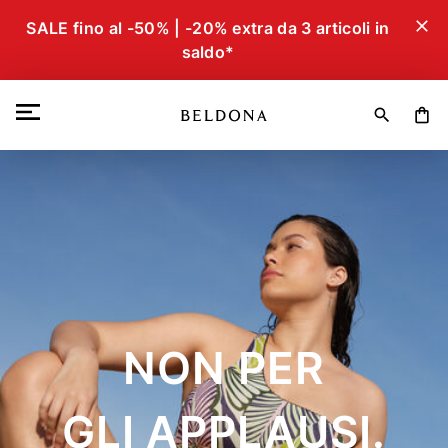
close
SALE fino al -50% | -20% extra da 3 articoli in
saldo*
search
shopping_bag
NON PER
GLI APPLAUSI.