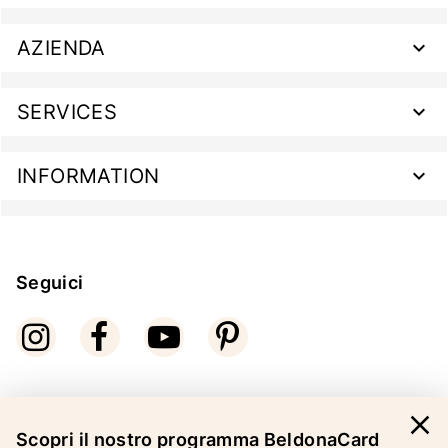
AZIENDA
SERVICES
INFORMATION
Seguici
close
Modalità di pagamento
Scopri il nostro programma BeldonaCard