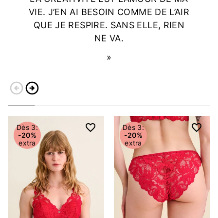
VIE. J’EN AI BESOIN COMME DE L’AIR
QUE JE RESPIRE. SANS ELLE, RIEN
NE VA.
arrow_circle_left
arrow_circle_right
Retour
Continuer
Dès 3:
Dès 3:
-20%
-20%
extra
extra