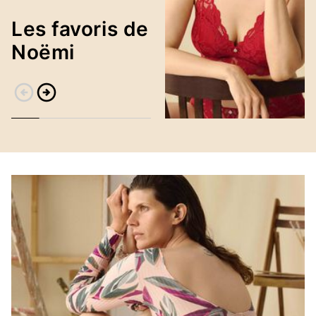
Les favoris de
Noëmi
arrow_circle_left
arrow_circle_right
Retour
Continuer