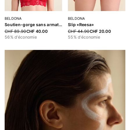
BELDONA
BELDONA
Soutien-gorge sans armatures rembourré «Reesa»
Slip «Reesa»
Price reduced from
CHF 89.90
CHF 40.00
Price reduced from
CHF 44.90
CHF 20.00
56% d’économie
55% d’économie