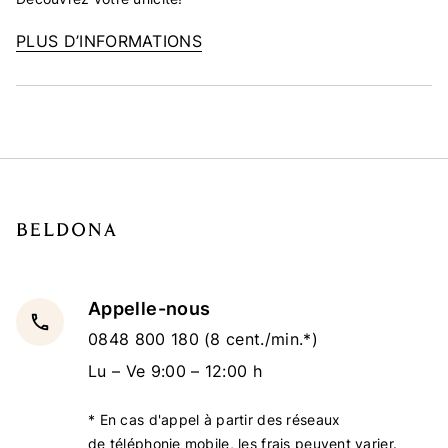
PLUS D’INFORMATIONS
Appelle-nous
local_phone
0848 800 180
(8 cent./min.*)
Lu – Ve 9:00 – 12:00 h
* En cas d'appel à partir des réseaux
de téléphonie mobile, les frais peuvent varier.