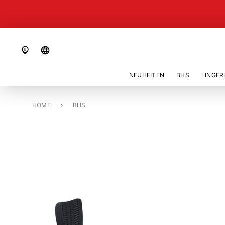
language
NEUHEITEN
BHS
LINGER
HOME
BH OHNE BÜGEL, GEFÜTTERT «TRIACTION ENERGY LITE»
BHS