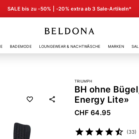
SALE bis zu -50% | -20% extra ab 3 Sale-Artikeln*
IE
BADEMODE
LOUNGEWEAR & NACHTWÄSCHE
MARKEN
SAL
TRIUMPH
BH ohne Bügel,
Energy Lite»
CHF 64.95
Artikelnummer
50405053
(33)