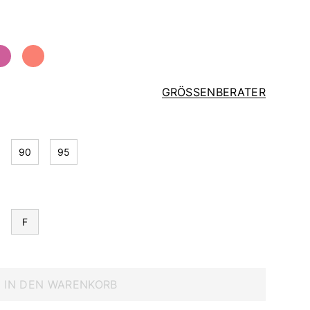
GRÖSSENBERATER
90
95
F
IN DEN WARENKORB