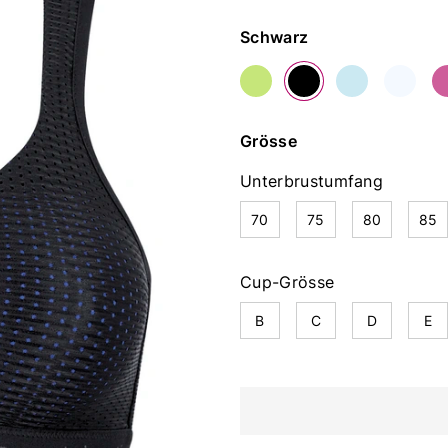
Farbe
Schwarz
Grösse
Unterbrustumfang
70
75
80
85
Cup-Grösse
B
C
D
E