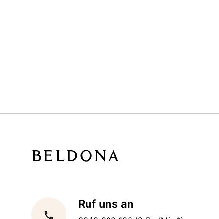
Ruf uns an
local_phone