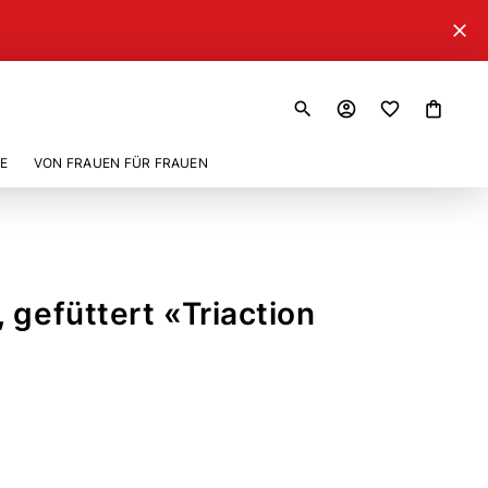
close
search
account_circle
shopping_bag
E
VON FRAUEN FÜR FRAUEN
 gefüttert «Triaction
38