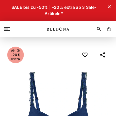
close
SALE bis zu -50% | -20% extra ab 3 Sale-
Artikeln*
search
shopping_bag
Ab 3:
-20%
extra