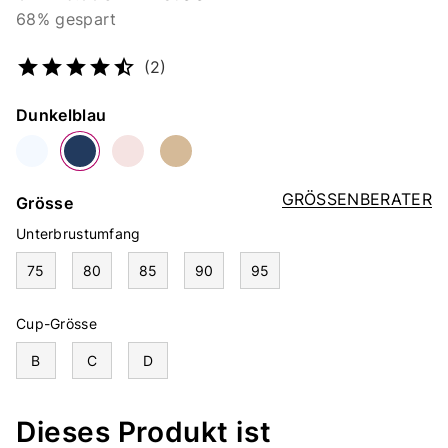
68% gespart
Artikelnummer
5101650426
(2)
Farbe
Dunkelblau
GRÖSSENBERATER
Grösse
Unterbrustumfang
75
80
85
90
95
Cup-Grösse
B
C
D
Dieses Produkt ist