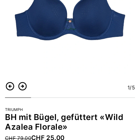
1
/5
Zurück
Weiter
TRIUMPH
BH mit Bügel, gefüttert «Wild
Azalea Florale»
CHF 25.00
Price reduced from
CHF 79.00