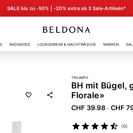
SALE bis zu -50% | -20% extra ab 3 Sale-Artikeln*
IE
BADEMODE
LOUNGEWEAR & NACHTWÄSCHE
MARKEN
SAL
TRIUMPH
BH mit Bügel, 
Florale»
CHF 39.98
CHF 7
-
Artikelnummer
24798827
(9)