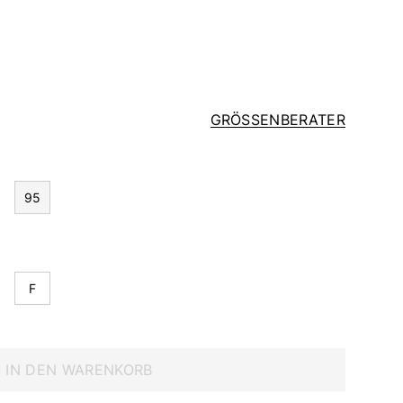
GRÖSSENBERATER
95
F
IN DEN WARENKORB