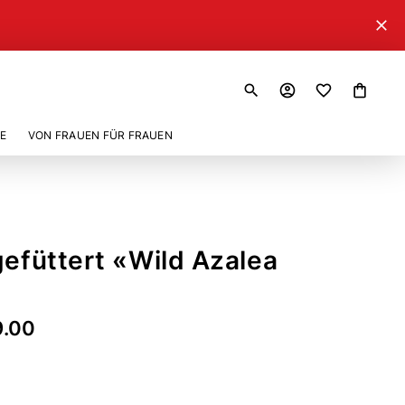
close
search
account_circle
shopping_bag
E
VON FRAUEN FÜR FRAUEN
gefüttert «Wild Azalea
9.00
55