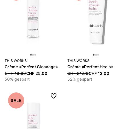
THIS WORKS
THIS WORKS
Crème «Perfect Cleavage»
Crème «Perfect Heels»
Price reduced from
CHF 49.90
CHF 25.00
Price reduced from
CHF 24.90
CHF 12.00
50% gespart
52% gespart
SALE