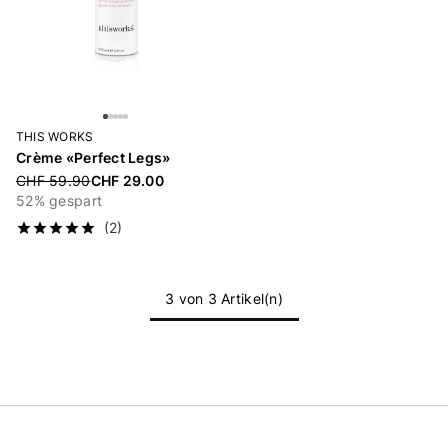
THIS WORKS
Crème «Perfect Legs»
Price reduced from
CHF 59.90
CHF 29.00
52% gespart
(2)
3 von 3 Artikel(n)