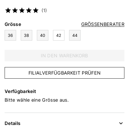
Artikelnummer
5146411514
(1)
Grösse
GRÖSSENBERATER
36
38
40
42
44
IN DEN WARENKORB
FILIALVERFÜGBARKEIT PRÜFEN
Verfügbarkeit
Bitte wähle eine Grösse aus.
Details