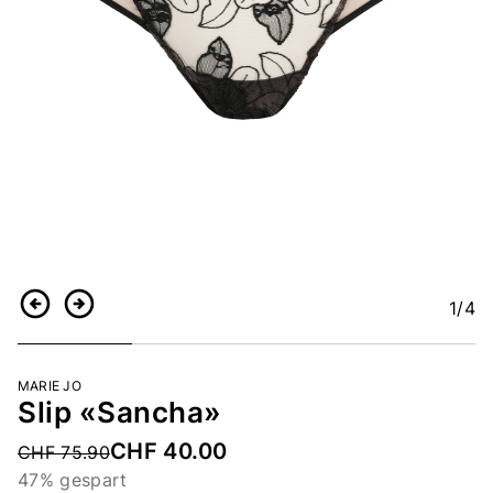
1
/4
Zurück
Weiter
MARIE JO
Slip «Sancha»
CHF 40.00
Price reduced from
CHF 75.90
47% gespart