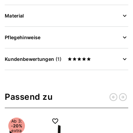
Material
Pflegehinweise
Kundenbewertungen
(1)
Passend zu
arrow_circle_left
arrow_circle_right
Zurück
Weiter
Ab 3:
-20%
extra