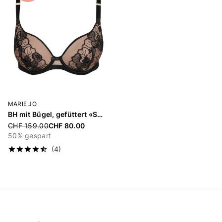
MARIE JO
BH mit Bügel, gefüttert «Sancha»
Price reduced from
CHF 159.00
CHF 80.00
50% gespart
(4)