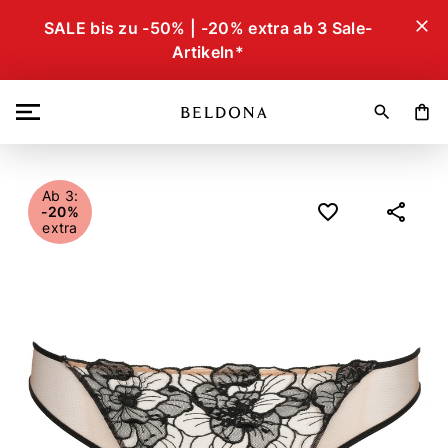
close
SALE bis zu -50% | -20% extra ab 3 Sale-
Artikeln*
search
shopping_bag
Ab 3:
-20%
extra