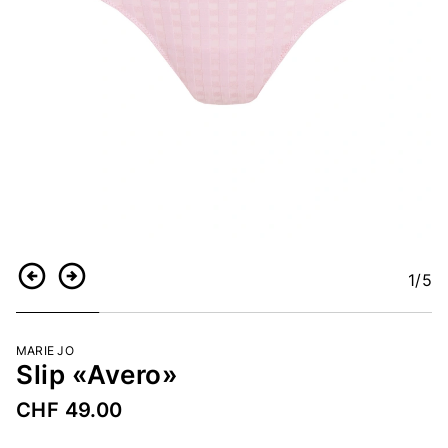
1
/5
Zurück
Weiter
MARIE JO
Slip «Avero»
CHF 49.00
Artikelnummer
5139857914