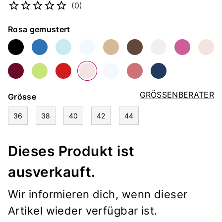
(0)
Farbe
Rosa gemustert
GRÖSSENBERATER
Grösse
36
38
40
42
44
Dieses Produkt ist
ausverkauft.
Wir informieren dich, wenn dieser
Artikel wieder verfügbar ist.