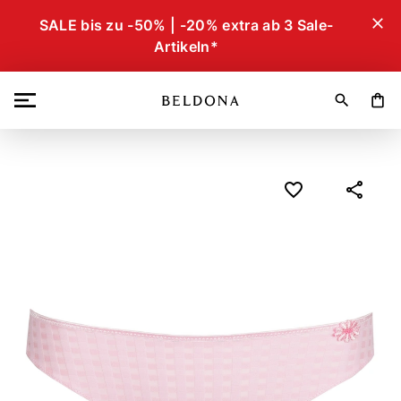
close
SALE bis zu -50% | -20% extra ab 3 Sale-
Artikeln*
search
shopping_bag