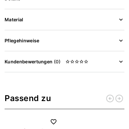
Material
Pflegehinweise
Kundenbewertungen
(0)
Passend zu
arrow_circle_left
arrow_circle_right
Zurück
Weiter