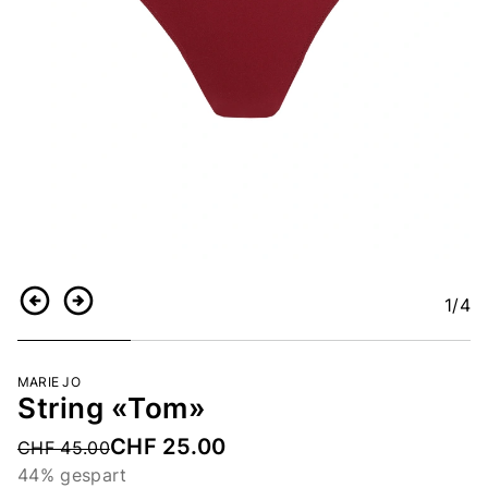
1
/4
Zurück
Weiter
MARIE JO
String «Tom»
CHF 25.00
Price reduced from
CHF 45.00
44% gespart