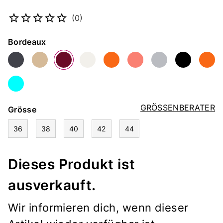
Artikelnummer
5162009082
(0)
Farbe
Bordeaux
GRÖSSENBERATER
Grösse
36
38
40
42
44
Dieses Produkt ist
ausverkauft.
Wir informieren dich, wenn dieser