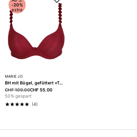
-20%
extra
MARIE JO
BH mit Bügel, gefüttert «Tom»
Price reduced from
CHF 109.00
CHF 55.00
50% gespart
(4)