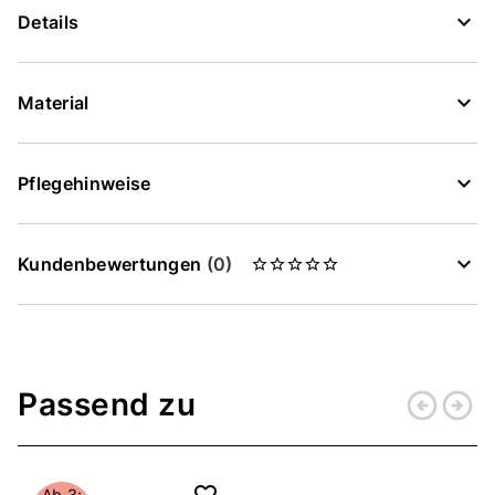
Details
Material
Pflegehinweise
Kundenbewertungen
(0)
Passend zu
arrow_circle_left
arrow_circle_right
Zurück
Weiter
Ab 3: