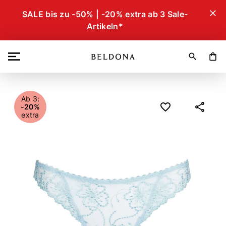
close
SALE bis zu -50% | -20% extra ab 3 Sale-
Artikeln*
search
shopping_bag
Ab 3:
-20%
extra