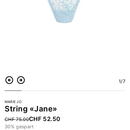
1
/7
Zurück
Weiter
MARIE JO
String «Jane»
CHF 52.50
Price reduced from
CHF 75.00
30% gespart