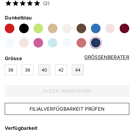
(2)
Farbe
Dunkelblau
GRÖSSENBERATER
Grösse
36
38
40
42
44
IN DEN WARENKORB
FILIALVERFÜGBARKEIT PRÜFEN
Verfügbarkeit