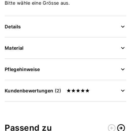
Bitte wähle eine Grösse aus.
Details
Material
Pflegehinweise
Kundenbewertungen
(2)
Passend zu
arrow_circle_left
arrow_circle_right