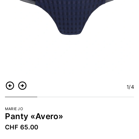
1
/4
Zurück
Weiter
MARIE JO
Panty «Avero»
CHF 65.00
Artikelnummer
5366546938