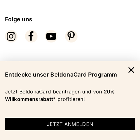
Folge uns
Bezahlarten
close
Entdecke unser BeldonaCard Programm
Jetzt BeldonaCard beantragen und von
20%
Willkommensrabatt
* profitieren!
COPYRIGHT 2026 BELDONA AG
IMPRESSUM
|
AGB
|
DATENSCHUTZ
JETZT ANMELDEN