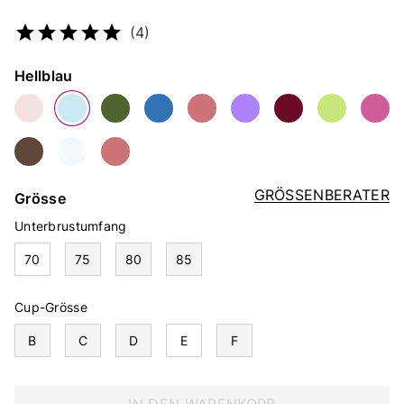
Artikelnummer
5115085306
(4)
Farbe
Hellblau
GRÖSSENBERATER
Grösse
Unterbrustumfang
70
75
80
85
Cup-Grösse
B
C
D
E
F