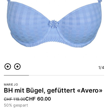
1
/4
Zurück
Weiter
MARIE JO
BH mit Bügel, gefüttert «Avero»
CHF 60.00
Price reduced from
CHF 119.00
50% gespart