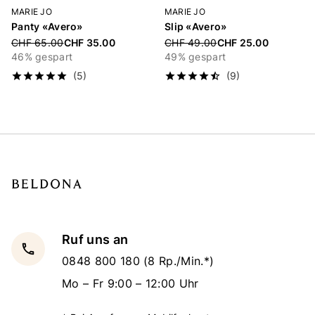
MARIE JO
MARIE JO
Panty «Avero»
Slip «Avero»
Price reduced from
Price reduced from
CHF 65.00
CHF 35.00
CHF 49.00
CHF 25.00
46% gespart
49% gespart
(5)
(9)
Ruf uns an
local_phone
0848 800 180
(8 Rp./Min.*)
Mo – Fr 9:00 – 12:00 Uhr