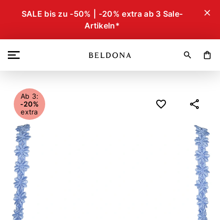
close
SALE bis zu -50% | -20% extra ab 3 Sale-
Artikeln*
search
shopping_bag
Ab 3:
-20%
extra