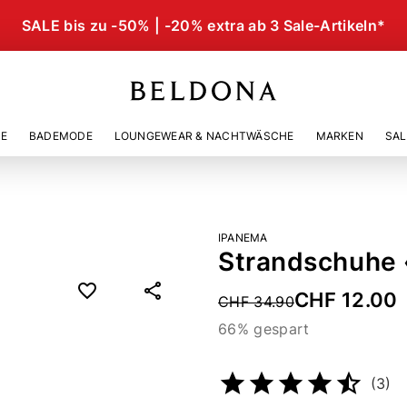
SALE bis zu -50% | -20% extra ab 3 Sale-Artikeln*
IE
BADEMODE
LOUNGEWEAR & NACHTWÄSCHE
MARKEN
SAL
IPANEMA
Strandschuhe 
CHF 12.00
Price reduced from
CHF 34.90
66% gespart
Artikelnummer
21584286
(3)