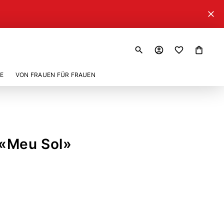
close
search
account_circle
shopping_bag
E
VON FRAUEN FÜR FRAUEN
«Meu Sol»
75