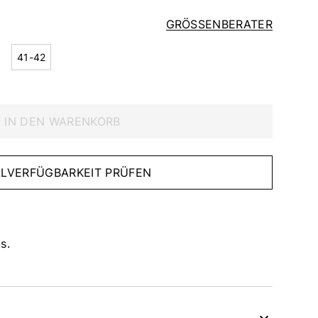
GRÖSSENBERATER
41-42
IN DEN WARENKORB
IALVERFÜGBARKEIT PRÜFEN
s.