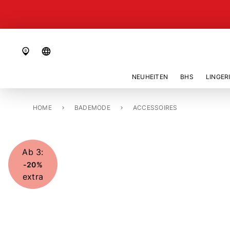
language
NEUHEITEN
BHS
LINGER
HOME
STRANDSCHUHE «MEU SOL»
BADEMODE
ACCESSOIRES
Ab 3:
-20%
extra