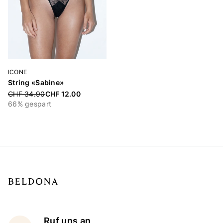
ICONE
String «Sabine»
Price reduced from
CHF 34.90
CHF 12.00
66% gespart
Ruf uns an