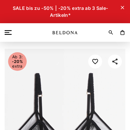
close
SALE bis zu -50% | -20% extra ab 3 Sale-
Artikeln*
search
shopping_bag
Ab 3:
-20%
extra