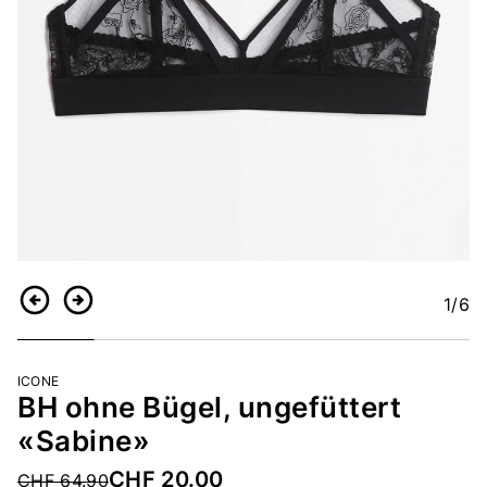
1
/6
Zurück
Weiter
ICONE
BH ohne Bügel, ungefüttert
«Sabine»
CHF 20.00
Price reduced from
CHF 64.90