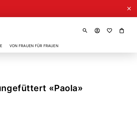
close
search
account_circle
shopping_bag
E
VON FRAUEN FÜR FRAUEN
ungefüttert «Paola»
1