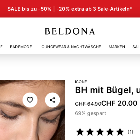
SALE bis zu -50% | -20% extra ab 3 Sale-Artikeln*
IE
BADEMODE
LOUNGEWEAR & NACHTWÄSCHE
MARKEN
SAL
ICONE
BH mit Bügel, 
CHF 20.00
Price reduced from
CHF 64.90
69% gespart
Artikelnummer
211360205
(1)