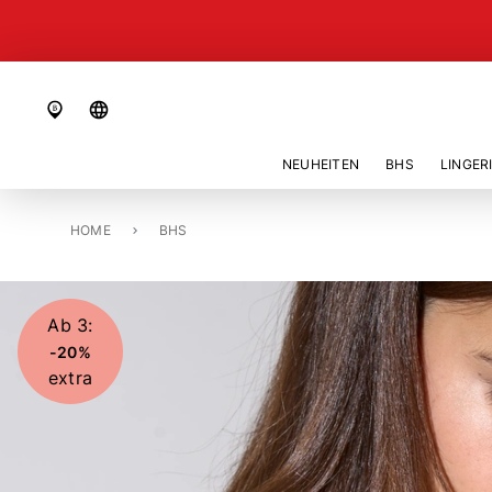
language
NEUHEITEN
BHS
LINGER
HOME
BH MIT BÜGEL, UNGEFÜTTERT «PAOLA»
BHS
Ab 3:
-20%
extra