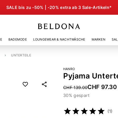
SALE bis zu -50% | -20% extra ab 3 Sale-Artikeln*
IE
BADEMODE
LOUNGEWEAR & NACHTWÄSCHE
MARKEN
SAL
UNTERTEILE
HANRO
Pyjama Unterte
CHF 97.30
Price reduced from
CHF 139.00
30% gespart
Artikelnummer
210521344
(1)