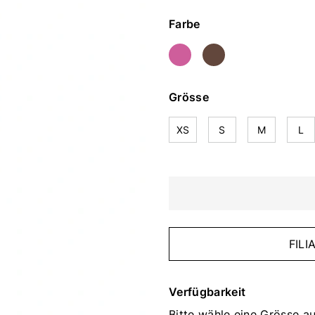
Farbe
Grösse
XS
S
M
L
FIL
Verfügbarkeit
Bitte wähle eine Grösse au