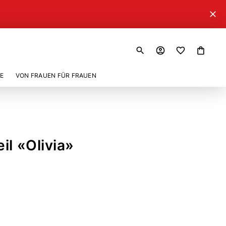
close
search
account_circle
shopping_bag
E
VON FRAUEN FÜR FRAUEN
il «Olivia»
3