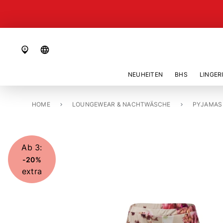
language
NEUHEITEN
BHS
LINGER
HOME
PYJAMA UNTERTEIL «OLIVIA»
LOUNGEWEAR & NACHTWÄSCHE
PYJAMAS
Ab 3:
-20%
extra