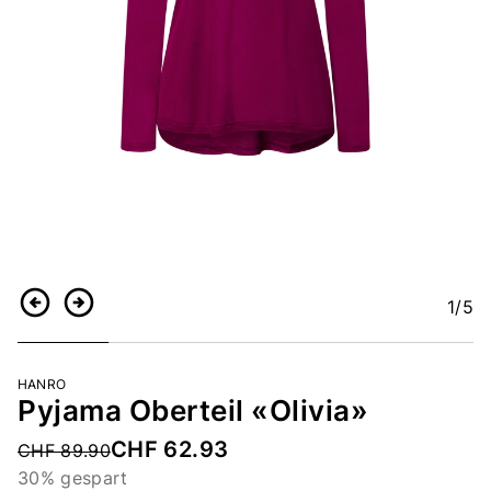
1
/5
Zurück
Weiter
HANRO
Pyjama Oberteil «Olivia»
CHF 62.93
Price reduced from
CHF 89.90
30% gespart