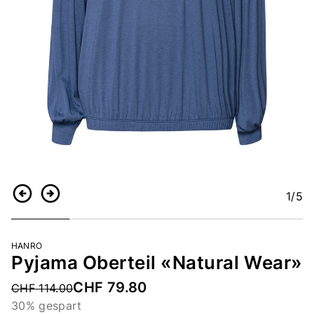
1
/5
Zurück
Weiter
HANRO
Pyjama Oberteil «Natural Wear»
CHF 79.80
Price reduced from
CHF 114.00
30% gespart