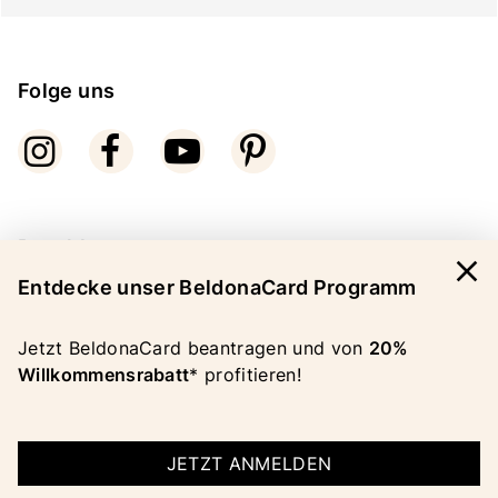
Folge uns
Bezahlarten
close
Entdecke unser BeldonaCard Programm
Jetzt BeldonaCard beantragen und von
20%
Willkommensrabatt
* profitieren!
COPYRIGHT 2026 BELDONA AG
IMPRESSUM
|
AGB
JETZT ANMELDEN
|
DATENSCHUTZ