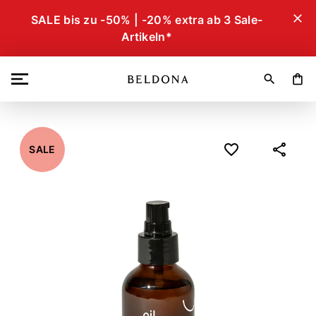
close
SALE bis zu -50% | -20% extra ab 3 Sale-
Artikeln*
search
shopping_bag
SALE