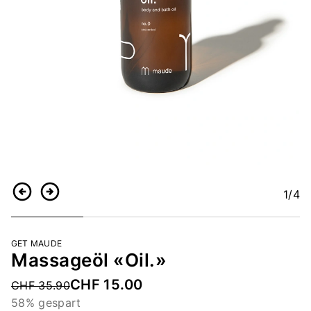
1
/4
Zurück
Weiter
GET MAUDE
Massageöl «Oil.»
CHF 15.00
Price reduced from
CHF 35.90
58% gespart