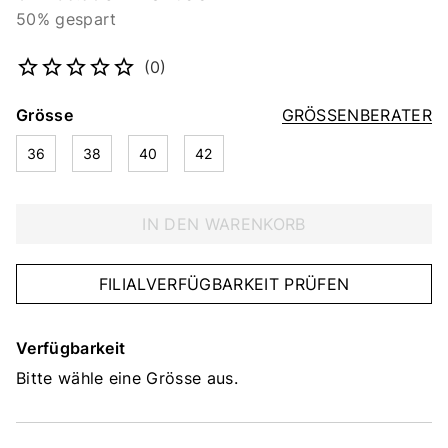
50% gespart
Artikelnummer
5330829818
(0)
Grösse
GRÖSSENBERATER
36
38
40
42
IN DEN WARENKORB
FILIALVERFÜGBARKEIT PRÜFEN
Verfügbarkeit
Bitte wähle eine Grösse aus.