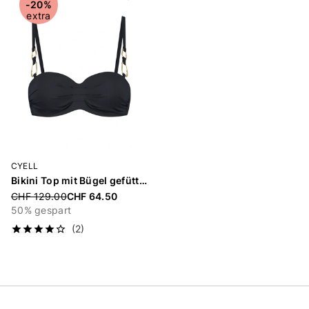
-20%
extra
CYELL
Bikini Top mit Bügel gefüttert «Femme Noir»
Price reduced from
CHF 129.00
CHF 64.50
50% gespart
(2)