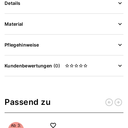
Details
Material
Pflegehinweise
Kundenbewertungen
(0)
Passend zu
arrow_circle_left
arrow_circle_right
Zurück
Weiter
Ab 3: