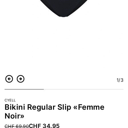
1
/3
Zurück
Weiter
CYELL
Bikini Regular Slip «Femme
Noir»
CHF 34.95
Price reduced from
CHF 69.90