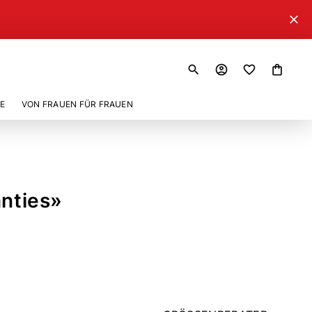
close
search
account_circle
shopping_bag
E
VON FRAUEN FÜR FRAUEN
anties»
70