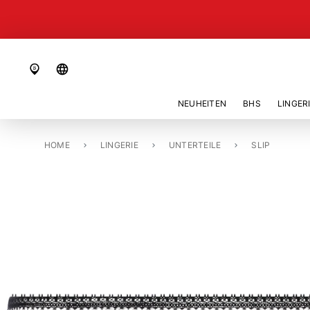
language
NEUHEITEN
BHS
LINGER
HOME
SLIP «PERIOD PANTIES»
LINGERIE
UNTERTEILE
SLIP