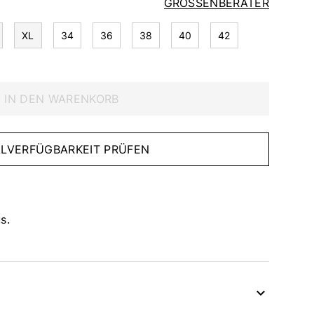
GRÖSSENBERATER
XL
34
36
38
40
42
IN DEN WARENKORB
IALVERFÜGBARKEIT PRÜFEN
s.