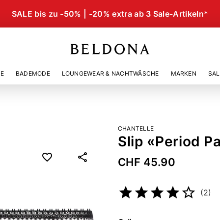
SALE bis zu -50% | -20% extra ab 3 Sale-Artikeln*
IE
BADEMODE
LOUNGEWEAR & NACHTWÄSCHE
MARKEN
SAL
CHANTELLE
Slip «Period P
CHF 45.90
Artikelnummer
45153653
(2)